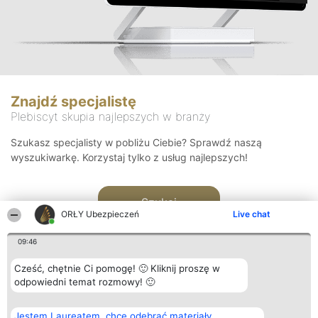
Znajdź specjalistę
Plebiscyt skupia najlepszych w branży
Szukasz specjalisty w pobliżu Ciebie? Sprawdź naszą
wyszukiwarkę. Korzystaj tylko z usług najlepszych!
Szukaj
ORŁY Ubezpieczeń
Live chat
09:46
Cześć, chętnie Ci pomogę! 🙂 Kliknij proszę w
odpowiedni temat rozmowy! 🙂
Organizator plebiscytu
Plebiscyt
Kontakt
Jestem Laureatem, chcę odebrać materiały
Bright Side Solutions sp. z o.
Laureaci
Kontakt