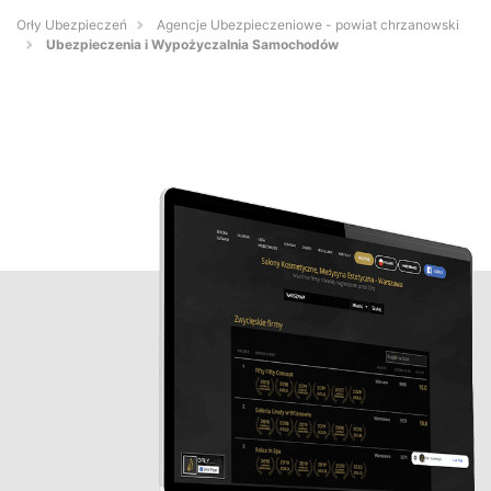
Orły Ubezpieczeń
Agencje Ubezpieczeniowe - powiat chrzanowski
Ubezpieczenia i Wypożyczalnia Samochodów