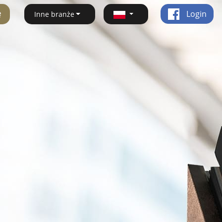
ę
Login
Inne branże