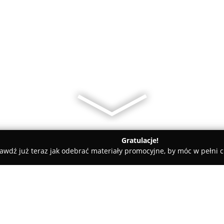
Gratulacje!
awdź już teraz jak odebrać materiały promocyjne, by móc w pełni c
ąbrowa Górnicza
EuroCentrum ubezpieczenia