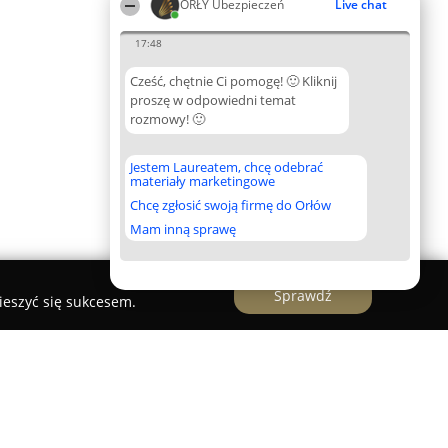
ORŁY Ubezpieczeń
Live chat
17:48
Cześć, chętnie Ci pomogę! 🙂 Kliknij
proszę w odpowiedni temat
rozmowy! 🙂
Jestem Laureatem, chcę odebrać
materiały marketingowe
Chcę zgłosić swoją firmę do Orłów
Mam inną sprawę
Sprawdź
ieszyć się sukcesem.