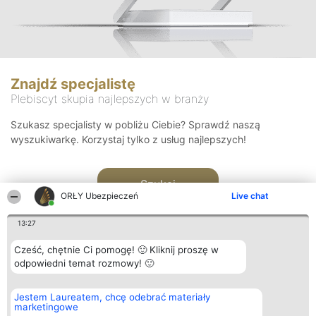
Znajdź specjalistę
Plebiscyt skupia najlepszych w branży
Szukasz specjalisty w pobliżu Ciebie? Sprawdź naszą
wyszukiwarkę. Korzystaj tylko z usług najlepszych!
Szukaj
ORŁY Ubezpieczeń
Live chat
13:27
Cześć, chętnie Ci pomogę! 🙂 Kliknij proszę w
odpowiedni temat rozmowy! 🙂
Organizator plebiscytu
Plebiscyt
Kontakt
Jestem Laureatem, chcę odebrać materiały
Bright Side Solutions sp. z o.
Laureaci
Kontakt
marketingowe
o. sp. k.
Lista