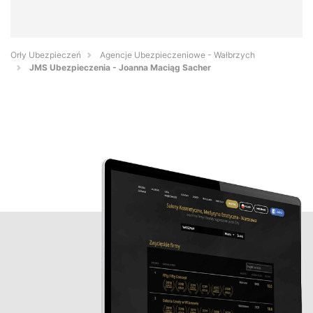
Orły Ubezpieczeń
Agencje Ubezpieczeniowe - Wałbrzych
JMS Ubezpieczenia - Joanna Maciąg Sacher