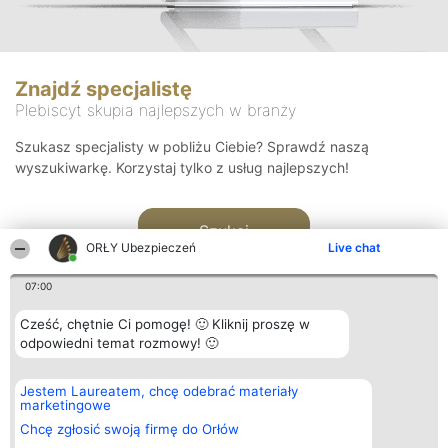
Znajdź specjalistę
Plebiscyt skupia najlepszych w branży
Szukasz specjalisty w pobliżu Ciebie? Sprawdź naszą
wyszukiwarkę. Korzystaj tylko z usług najlepszych!
Szukaj
ORŁY Ubezpieczeń
Live chat
07:00
Cześć, chętnie Ci pomogę! 🙂 Kliknij proszę w
odpowiedni temat rozmowy! 🙂
Organizator plebiscytu
Plebiscyt
Kontakt
Jestem Laureatem, chcę odebrać materiały
Bright Side Solutions sp. z o.
Laureaci
Kontakt
marketingowe
o. sp. k.
Lista
ul. Ruska 22
wszystkich
Chcę zgłosić swoją firmę do Orłów
Wrocław 50-079
Laureatów