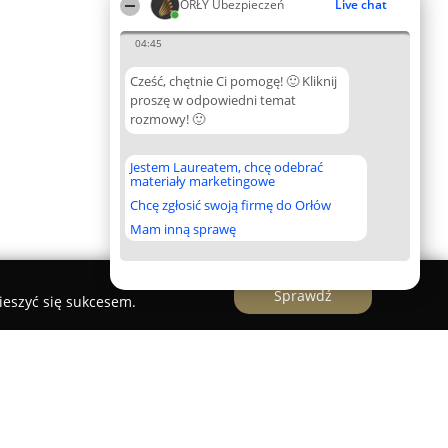
ORŁY Ubezpieczeń
Live chat
04:45
Cześć, chętnie Ci pomogę! 🙂 Kliknij
proszę w odpowiedni temat
rozmowy! 🙂
Jestem Laureatem, chcę odebrać
materiały marketingowe
Chcę zgłosić swoją firmę do Orłów
Mam inną sprawę
Sprawdź
ieszyć się sukcesem.