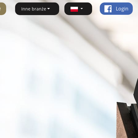
ę
Login
Inne branże