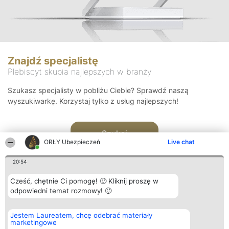
Znajdź specjalistę
Plebiscyt skupia najlepszych w branży
Szukasz specjalisty w pobliżu Ciebie? Sprawdź naszą
wyszukiwarkę. Korzystaj tylko z usług najlepszych!
Szukaj
ORŁY Ubezpieczeń
Live chat
20:54
Cześć, chętnie Ci pomogę! 🙂 Kliknij proszę w
odpowiedni temat rozmowy! 🙂
Organizator plebiscytu
Plebiscyt
Kontakt
Jestem Laureatem, chcę odebrać materiały
Bright Side Solutions sp. z o.
Laureaci
Kontakt
marketingowe
o. sp. k.
Lista