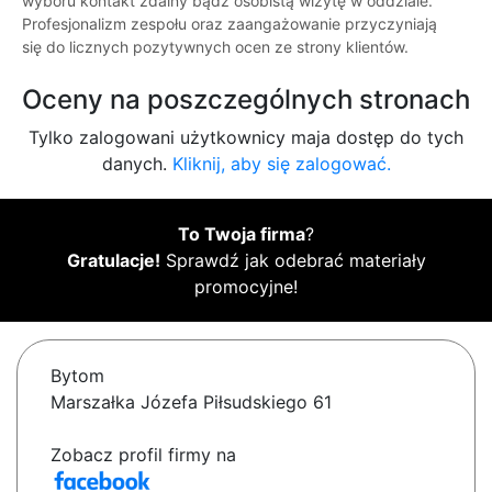
wyboru kontakt zdalny bądź osobistą wizytę w oddziale.
Profesjonalizm zespołu oraz zaangażowanie przyczyniają
się do licznych pozytywnych ocen ze strony klientów.
Oceny na poszczególnych stronach
Tylko zalogowani użytkownicy maja dostęp do tych
danych.
Kliknij, aby się zalogować.
To Twoja firma
?
Gratulacje!
Sprawdź jak odebrać materiały
promocyjne!
Bytom
Marszałka Józefa Piłsudskiego 61
Zobacz profil firmy na