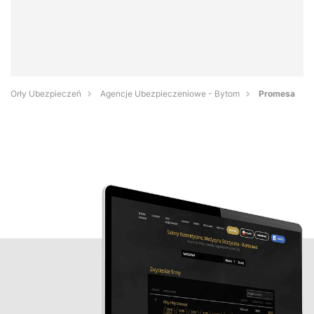
Orły Ubezpieczeń
Agencje Ubezpieczeniowe - Bytom
Promesa