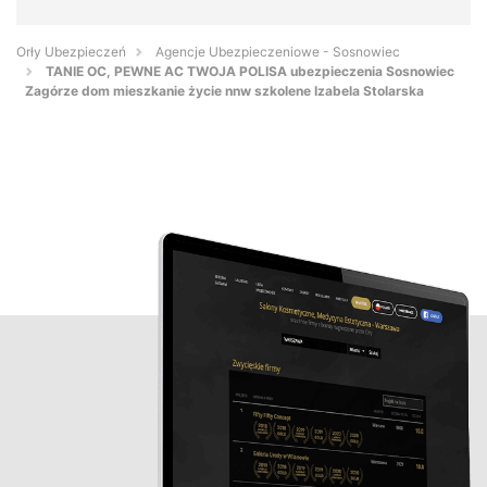
Orły Ubezpieczeń
Agencje Ubezpieczeniowe - Sosnowiec
TANIE OC, PEWNE AC TWOJA POLISA ubezpieczenia Sosnowiec
Zagórze dom mieszkanie życie nnw szkolene Izabela Stolarska