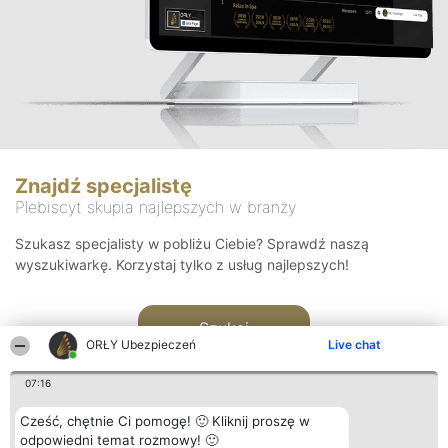
Znajdź specjalistę
Plebiscyt skupia najlepszych w branży
Szukasz specjalisty w pobliżu Ciebie? Sprawdź naszą
wyszukiwarkę. Korzystaj tylko z usług najlepszych!
Szukaj
ORŁY Ubezpieczeń
Live chat
07:16
Cześć, chętnie Ci pomogę! 🙂 Kliknij proszę w
odpowiedni temat rozmowy! 🙂