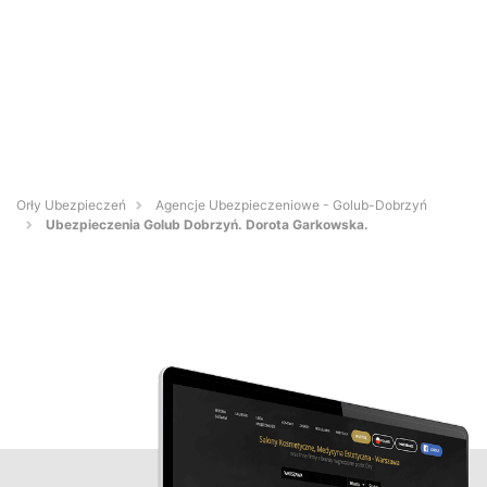
Orły Ubezpieczeń
Agencje Ubezpieczeniowe - Golub-Dobrzyń
Ubezpieczenia Golub Dobrzyń. Dorota Garkowska.