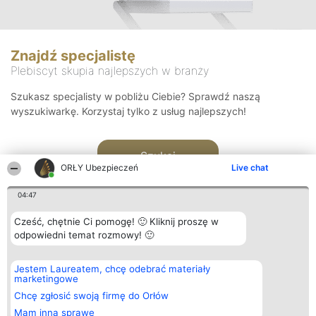
Znajdź specjalistę
Plebiscyt skupia najlepszych w branży
Szukasz specjalisty w pobliżu Ciebie? Sprawdź naszą
wyszukiwarkę. Korzystaj tylko z usług najlepszych!
Szukaj
ORŁY Ubezpieczeń
Live chat
04:47
Cześć, chętnie Ci pomogę! 🙂 Kliknij proszę w
odpowiedni temat rozmowy! 🙂
Organizator plebiscytu
Plebiscyt
Kontakt
Jestem Laureatem, chcę odebrać materiały
Bright Side Solutions sp. z o.
Laureaci
Kontakt
marketingowe
o. sp. k.
Lista
ul. Ruska 22
wszystkich
Chcę zgłosić swoją firmę do Orłów
Wrocław 50-079
Laureatów
Mam inną sprawę
KRS 0000749100 | Regon
Zasady