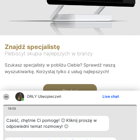
Znajdź specjalistę
Plebiscyt skupia najlepszych w branży
Szukasz specjalisty w pobliżu Ciebie? Sprawdź naszą
wyszukiwarkę. Korzystaj tylko z usług najlepszych!
Szukaj
ORŁY Ubezpieczeń
Live chat
19:05
Cześć, chętnie Ci pomogę! 🙂 Kliknij proszę w
odpowiedni temat rozmowy! 🙂
Organizator plebiscytu
Plebiscyt
Kontakt