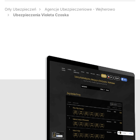
Orły Ubezpieczeń
Agencje Ubezpieczeniowe - Wejherowo
Ubezpieczenia Violeta Czoska