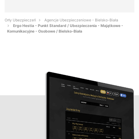
Orły Ubezpieczeń
Agencje Ubezpieczeniowe - Bielsko-Biała
Ergo Hestia - Punkt Standard / Ubezpieczenia - Majątkowe -
Komunikacyjne - Osobowe / Bielsko-Biała