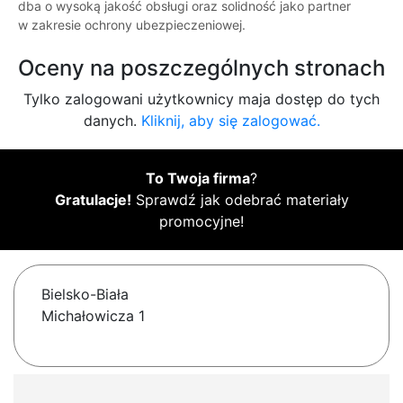
dba o wysoką jakość obsługi oraz solidność jako partner
w zakresie ochrony ubezpieczeniowej.
Oceny na poszczególnych stronach
Tylko zalogowani użytkownicy maja dostęp do tych
danych.
Kliknij, aby się zalogować.
To Twoja firma
?
Gratulacje!
Sprawdź jak odebrać materiały
promocyjne!
Bielsko-Biała
Michałowicza 1