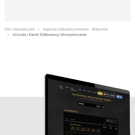
Orły Ubezpieczeń
Agencje Ubezpieczeniowe - Białystok
Urszula i Kamil Ziółkowscy Ubezpieczenia