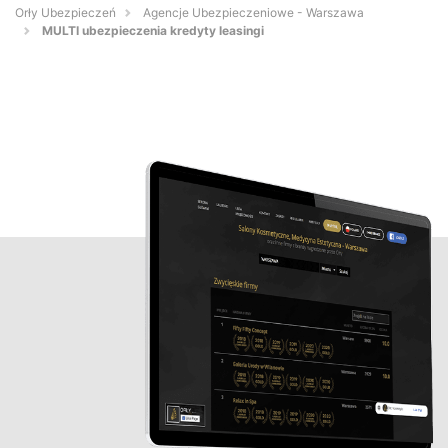
Orły Ubezpieczeń
Agencje Ubezpieczeniowe - Warszawa
MULTI ubezpieczenia kredyty leasingi