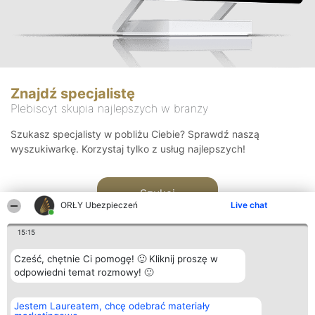
Znajdź specjalistę
Plebiscyt skupia najlepszych w branży
Szukasz specjalisty w pobliżu Ciebie? Sprawdź naszą
wyszukiwarkę. Korzystaj tylko z usług najlepszych!
Szukaj
ORŁY Ubezpieczeń
Live chat
15:15
Cześć, chętnie Ci pomogę! 🙂 Kliknij proszę w
odpowiedni temat rozmowy! 🙂
Organizator plebiscytu
Plebiscyt
Kontakt
Jestem Laureatem, chcę odebrać materiały
Bright Side Solutions sp. z o.
Laureaci
Kontakt