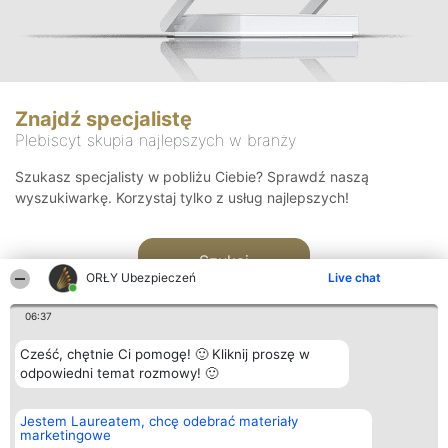
Znajdź specjalistę
Plebiscyt skupia najlepszych w branży
Szukasz specjalisty w pobliżu Ciebie? Sprawdź naszą
wyszukiwarkę. Korzystaj tylko z usług najlepszych!
Szukaj
ORŁY Ubezpieczeń
Live chat
06:37
Cześć, chętnie Ci pomogę! 🙂 Kliknij proszę w
odpowiedni temat rozmowy! 🙂
Organizator plebiscytu
Plebiscyt
Kontakt
Jestem Laureatem, chcę odebrać materiały
Bright Side Solutions sp. z o.
Laureaci
Kontakt
marketingowe
o. sp. k.
Lista