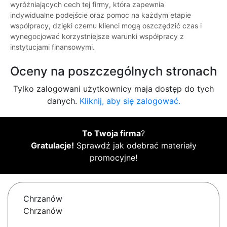
wyróżniających cech tej firmy, która zapewnia
indywidualne podejście oraz pomoc na każdym etapie
współpracy, dzięki czemu klienci mogą oszczędzić czas i
wynegocjować korzystniejsze warunki współpracy z
instytucjami finansowymi.
Oceny na poszczególnych stronach
Tylko zalogowani użytkownicy maja dostęp do tych
danych.
Kliknij, aby się zalogować.
To Twoja firma
?
Gratulacje!
Sprawdź jak odebrać materiały
promocyjne!
Chrzanów
Chrzanów