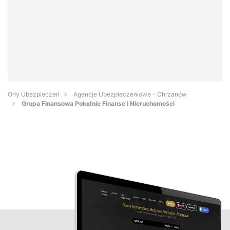
Orły Ubezpieczeń
Agencje Ubezpieczeniowe - Chrzanów
Grupa Finansowa Południe Finanse i Nieruchomości