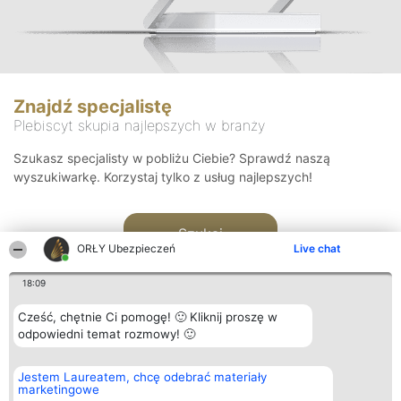
Znajdź specjalistę
Plebiscyt skupia najlepszych w branży
Szukasz specjalisty w pobliżu Ciebie? Sprawdź naszą
wyszukiwarkę. Korzystaj tylko z usług najlepszych!
Szukaj
ORŁY Ubezpieczeń
Live chat
18:09
Cześć, chętnie Ci pomogę! 🙂 Kliknij proszę w
odpowiedni temat rozmowy! 🙂
Organizator plebiscytu
Plebiscyt
Kontakt
Jestem Laureatem, chcę odebrać materiały
Bright Side Solutions sp. z o.
Laureaci
Kontakt
marketingowe
o. sp. k.
Lista