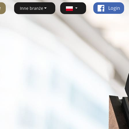
ę
Login
Inne branże