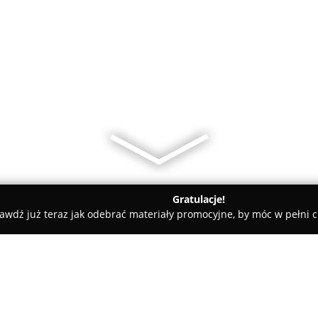
Gratulacje!
awdź już teraz jak odebrać materiały promocyjne, by móc w pełni c
uwałki
Placówka RESO Ubezpieczenia