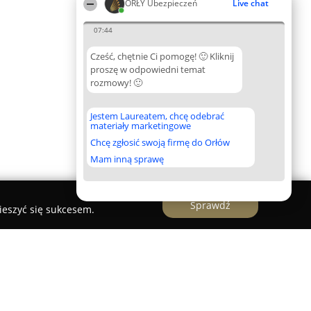
ORŁY Ubezpieczeń
Live chat
07:44
Cześć, chętnie Ci pomogę! 🙂 Kliknij
proszę w odpowiedni temat
rozmowy! 🙂
Jestem Laureatem, chcę odebrać
materiały marketingowe
Chcę zgłosić swoją firmę do Orłów
Mam inną sprawę
Sprawdź
ieszyć się sukcesem.