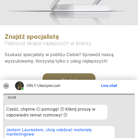
Znajdź specjalistę
Plebiscyt skupia najlepszych w branży
Szukasz specjalisty w pobliżu Ciebie? Sprawdź naszą
wyszukiwarkę. Korzystaj tylko z usług najlepszych!
Szukaj
ORŁY Ubezpieczeń
Live chat
04:08
Cześć, chętnie Ci pomogę! 🙂 Kliknij proszę w
odpowiedni temat rozmowy! 🙂
Organizator plebiscytu
Plebiscyt
Kontakt
Jestem Laureatem, chcę odebrać materiały
Bright Side Solutions sp. z o.
Laureaci
Kontakt
marketingowe
o. sp. k.
Lista