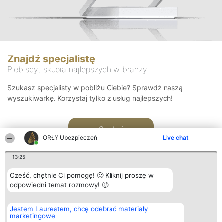
Znajdź specjalistę
Plebiscyt skupia najlepszych w branży
Szukasz specjalisty w pobliżu Ciebie? Sprawdź naszą
wyszukiwarkę. Korzystaj tylko z usług najlepszych!
Szukaj
ORŁY Ubezpieczeń
Live chat
13:25
Cześć, chętnie Ci pomogę! 🙂 Kliknij proszę w
odpowiedni temat rozmowy! 🙂
Organizator plebiscytu
Plebiscyt
Kontakt
Jestem Laureatem, chcę odebrać materiały
Bright Side Solutions sp. z o.
Laureaci
Kontakt
marketingowe
o. sp. k.
Lista