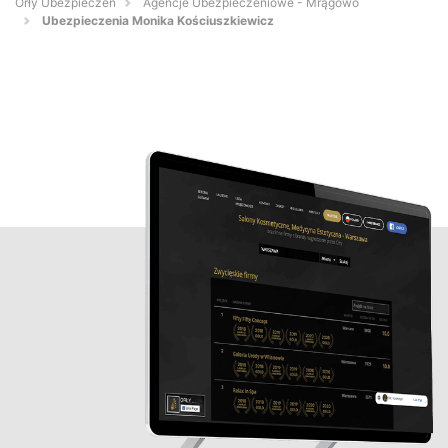
Orły Ubezpieczeń
Agencje Ubezpieczeniowe - Mrągowo
Ubezpieczenia Monika Kościuszkiewicz