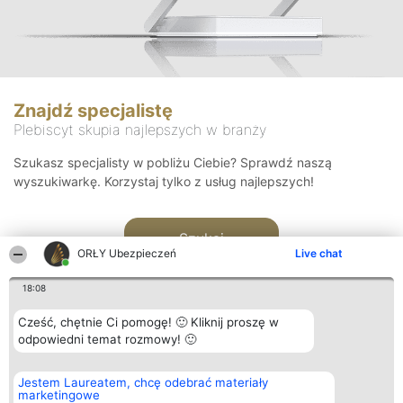
Znajdź specjalistę
Plebiscyt skupia najlepszych w branży
Szukasz specjalisty w pobliżu Ciebie? Sprawdź naszą
wyszukiwarkę. Korzystaj tylko z usług najlepszych!
Szukaj
ORŁY Ubezpieczeń
Live chat
18:08
Cześć, chętnie Ci pomogę! 🙂 Kliknij proszę w
odpowiedni temat rozmowy! 🙂
Organizator plebiscytu
Plebiscyt
Kontakt
Jestem Laureatem, chcę odebrać materiały
Bright Side Solutions sp. z o.
Laureaci
Kontakt
marketingowe
o. sp. k.
Lista