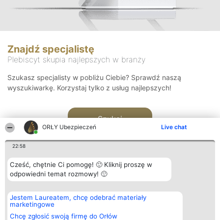
Znajdź specjalistę
Plebiscyt skupia najlepszych w branży
Szukasz specjalisty w pobliżu Ciebie? Sprawdź naszą
wyszukiwarkę. Korzystaj tylko z usług najlepszych!
Szukaj
ORŁY Ubezpieczeń
Live chat
22:58
Cześć, chętnie Ci pomogę! 🙂 Kliknij proszę w
odpowiedni temat rozmowy! 🙂
Organizator plebiscytu
Plebiscyt
Kontakt
Jestem Laureatem, chcę odebrać materiały
Bright Side Solutions sp. z o.
Laureaci
Kontakt
marketingowe
o. sp. k.
Lista
ul. Ruska 22
wszystkich
Chcę zgłosić swoją firmę do Orłów