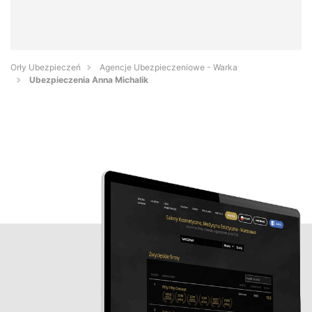
Orły Ubezpieczeń
Agencje Ubezpieczeniowe - Warka
Ubezpieczenia Anna Michalik