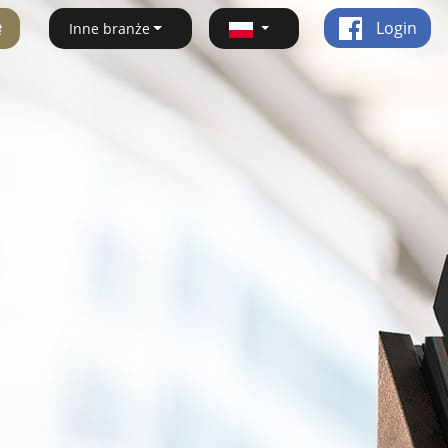
ę
Login
Inne branże