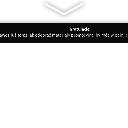
Gratulacje!
awdź już teraz jak odebrać materiały promocyjne, by móc w pełni c
owy Targ
Tomasz Stalmach I Ubezpieczenia - Finanse - Rekrut
Finanse - Rekrutacja
O firmie:
Tomasz Stalmach
prowadzi dz
wszechstronne usługi doradcze
oraz wsparcia w rozwoju zawodo
szeroki wybór produktów ubez
Pokaż więcej >>
towarzystw, umożliwiając dopa
życiowych, zdrowotnych oraz d