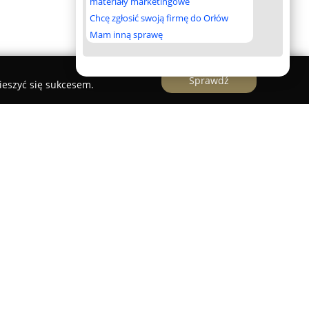
materiały marketingowe
Chcę zgłosić swoją firmę do Orłów
Mam inną sprawę
Sprawdź
ieszyć się sukcesem.
acja
iałalność w Nowym Targu, świadcząc
 w zakresie ubezpieczeń, rozwiązań finansowych
wym. Firma, działając jako multiagencja, oferuje
pieczeniowych pochodzących od wielu
sowanie polis komunikacyjnych, majątkowych,
la przedsiębiorstw do indywidualnych potrzeb