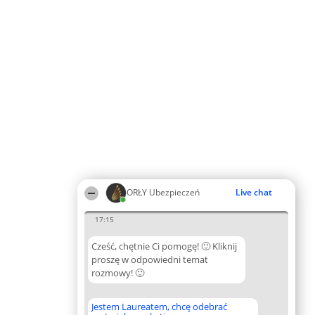
ORŁY Ubezpieczeń
Live chat
17:15
Cześć, chętnie Ci pomogę! 🙂 Kliknij
proszę w odpowiedni temat
rozmowy! 🙂
Jestem Laureatem, chcę odebrać