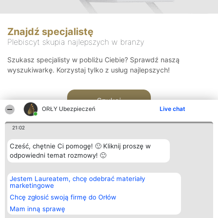
Znajdź specjalistę
Plebiscyt skupia najlepszych w branży
Szukasz specjalisty w pobliżu Ciebie? Sprawdź naszą
wyszukiwarkę. Korzystaj tylko z usług najlepszych!
Szukaj
ORŁY Ubezpieczeń
Live chat
21:02
Cześć, chętnie Ci pomogę! 🙂 Kliknij proszę w
odpowiedni temat rozmowy! 🙂
Organizator plebiscytu
Plebiscyt
Kontakt
Jestem Laureatem, chcę odebrać materiały
Bright Side Solutions sp. z o.
Laureaci
Kontakt
marketingowe
o. sp. k.
Lista
ul. Ruska 22
wszystkich
Chcę zgłosić swoją firmę do Orłów
Wrocław 50-079
Laureatów
Mam inną sprawę
KRS 0000749100 | Regon
Zasady
381313360 | NIP 8943132676
Regulamin