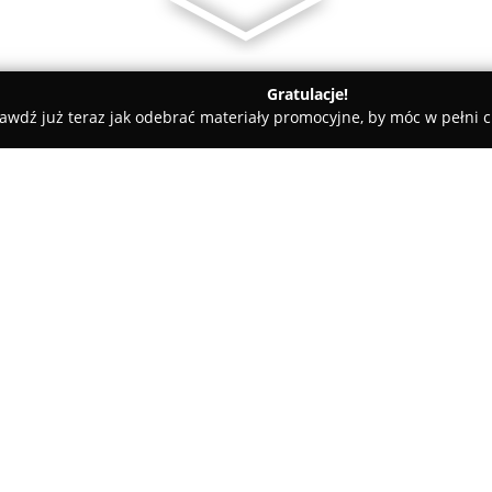
Gratulacje!
awdź już teraz jak odebrać materiały promocyjne, by móc w pełni c
zęstochowa
KRASZ Multiagencja Ubezpieczeniowa
wa
O firmie:
Krasz Multiagencja Ubezpiecz
specjalizująca się w całościow
dużemu doświadczeniu oraz wy
zaangażowaniem wspierają klie
Pokaż więcej >>
produktów ubezpieczeniowych, 
a także biznesów. Dostępnych 
ubezpieczeniowych, takich jak 