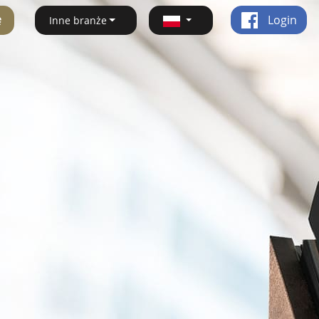
ę
Login
Inne branże