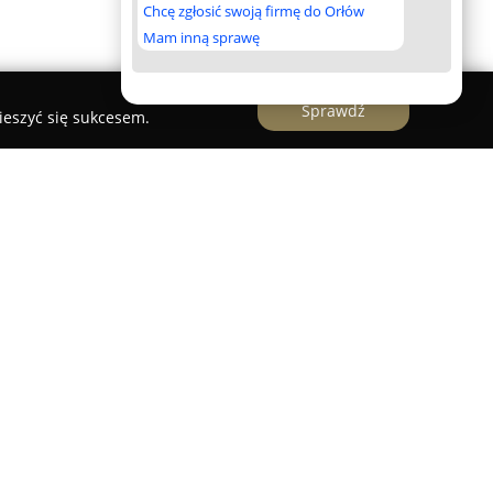
Chcę zgłosić swoją firmę do Orłów
Mam inną sprawę
Sprawdź
ieszyć się sukcesem.
eniowa
to firma z siedzibą w Częstochowie,
ej obsłudze ubezpieczeń. Zyskała renomę dzięki
kwalifikowanemu zespołowi doradców, którzy z
ntów. Przedsiębiorstwo oferuje szeroką gamę
obejmujących ochronę mienia, zdrowia, rodzin,
jest wiele ofert od renomowanych towarzystw
PZU, HDI, Generali, MTU, Compensa, Link4, TUZ,