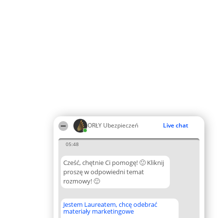
ORŁY Ubezpieczeń
Live chat
05:48
Cześć, chętnie Ci pomogę! 🙂 Kliknij
proszę w odpowiedni temat
rozmowy! 🙂
Jestem Laureatem, chcę odebrać
materiały marketingowe