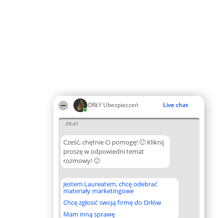
ORŁY Ubezpieczeń
Live chat
09:41
Cześć, chętnie Ci pomogę! 🙂 Kliknij
proszę w odpowiedni temat
rozmowy! 🙂
Jestem Laureatem, chcę odebrać
materiały marketingowe
Chcę zgłosić swoją firmę do Orłów
Mam inną sprawę