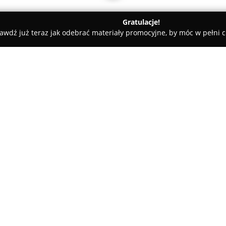
Gratulacje!
awdź już teraz jak odebrać materiały promocyjne, by móc w pełni c
Warszawa
Kuźnia Ubezpieczeń
O firmie:
Kuźnia Ubezpieczeń
koncentruj
dopasowanych precyzyjnie do 
Przedsiębiorstwo prezentuje o
ochronę majątku, zdrowia oraz
Pokaż więcej >>
towarzystwami ubezpieczeniow
oferowanych usług.
Firma wyróżnia się doświadczo
czemu pozwala tworzyć polisy