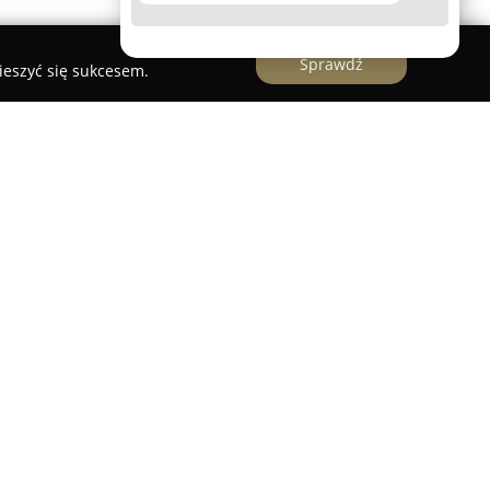
Sprawdź
ieszyć się sukcesem.
e swoją działalność na opracowywaniu polis
wymagań indywidualnych klientów.
bszerną gamę rozwiązań, które zapewniają
 przyszłości. Współpracując wyłącznie ze znanymi
ymi, gwarantuje wysoki poziom jakości
nym zespołem i personalnym podejściem, dzięki
 dostosowane do konkretnych potrzeb. Oferowana