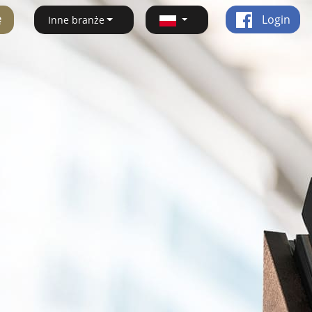
ę
Login
Inne branże