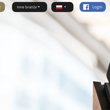
ę
Login
Inne branże