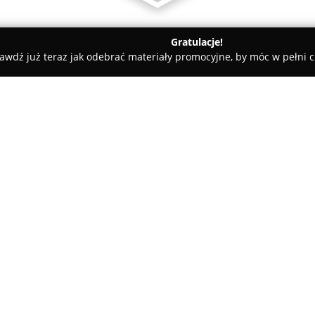
Gratulacje!
awdź już teraz jak odebrać materiały promocyjne, by móc w pełni c
oznań
Piotr Kubiak Ubezpieczenia i Emerytury Poznań
tury Poznań
O firmie:
Piotr Kubiak Ubezpieczenia i
lokalnym rynku ubezpieczeniow
Wałbrzyskiej 7c/4. Przedsiębio
szeroką ofertę produktów do
Asortyment usług obejmuje ró
zarówno do dorosłych, jak i do
na celu zapewnienie poczucia 