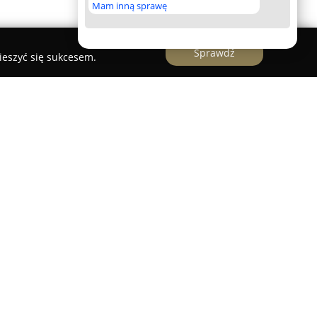
Mam inną sprawę
Sprawdź
ieszyć się sukcesem.
 Emerytury Poznań
to firma działająca na
ym w Poznaniu, z siedzibą przy ulicy
rstwo skupia się na obsłudze klientów, proponując
pasowanych do indywidualnych wymagań.
żne typy ubezpieczeń na życie adresowane
 dzieci, a dodatkowo polisy zdrowotne, które mają
bezpieczeństwa. Firma udziela również