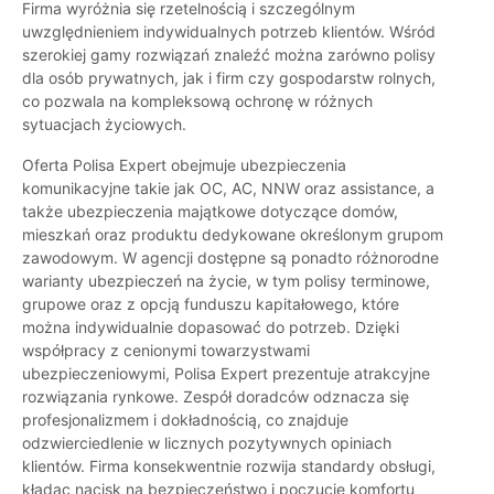
Firma wyróżnia się rzetelnością i szczególnym
uwzględnieniem indywidualnych potrzeb klientów. Wśród
szerokiej gamy rozwiązań znaleźć można zarówno polisy
dla osób prywatnych, jak i firm czy gospodarstw rolnych,
co pozwala na kompleksową ochronę w różnych
sytuacjach życiowych.
Oferta Polisa Expert obejmuje ubezpieczenia
komunikacyjne takie jak OC, AC, NNW oraz assistance, a
także ubezpieczenia majątkowe dotyczące domów,
mieszkań oraz produktu dedykowane określonym grupom
zawodowym. W agencji dostępne są ponadto różnorodne
warianty ubezpieczeń na życie, w tym polisy terminowe,
grupowe oraz z opcją funduszu kapitałowego, które
można indywidualnie dopasować do potrzeb. Dzięki
współpracy z cenionymi towarzystwami
ubezpieczeniowymi, Polisa Expert prezentuje atrakcyjne
rozwiązania rynkowe. Zespół doradców odznacza się
profesjonalizmem i dokładnością, co znajduje
odzwierciedlenie w licznych pozytywnych opiniach
klientów. Firma konsekwentnie rozwija standardy obsługi,
kładąc nacisk na bezpieczeństwo i poczucie komfortu