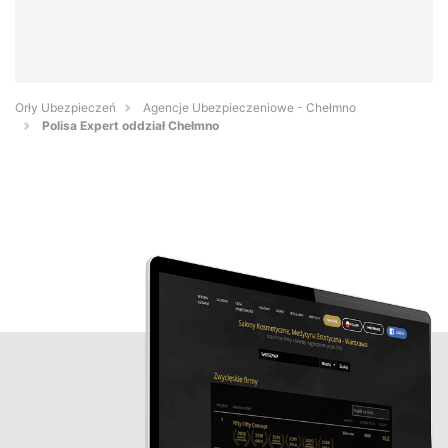
Orły Ubezpieczeń
Agencje Ubezpieczeniowe - Chełmno
Polisa Expert oddział Chełmno