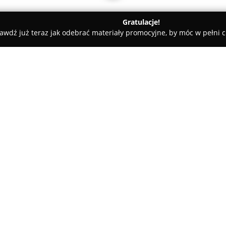
Gratulacje!
awdź już teraz jak odebrać materiały promocyjne, by móc w pełni c
rotoszyn
PZU Ubezpieczenia Krotoszyn - Agent Paulina Kliber
t Paulina Kliber
O firmie:
Na terenie Krotoszyna, przy ul
ubezpieczeniowa
PZU Ubezpiec
Działalność tej agencji wyróżn
szeroki zakres rozwiązań ubezp
Pokaż więcej >>
legitymuje się wysokim pozio
dostosowywaniu ofert do specy
poszczególnych osób.
Firma koncentruje się na obsłu