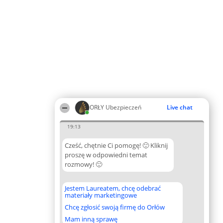
ORŁY Ubezpieczeń
Live chat
19:13
Cześć, chętnie Ci pomogę! 🙂 Kliknij
proszę w odpowiedni temat
rozmowy! 🙂
Jestem Laureatem, chcę odebrać
materiały marketingowe
Chcę zgłosić swoją firmę do Orłów
Mam inną sprawę