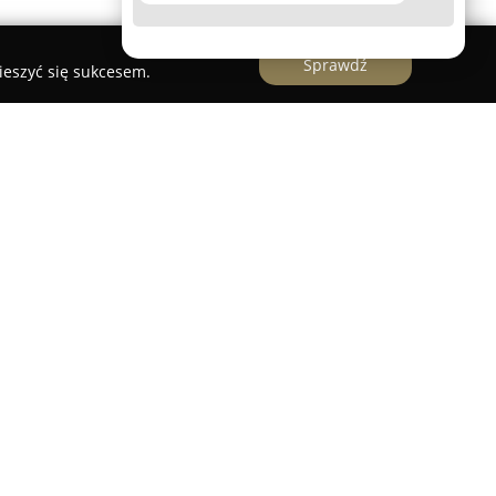
Sprawdź
ieszyć się sukcesem.
icy Rynek 18/1, funkcjonuje uznana agencja
zenia Krotoszyn – Agent Paulina Kliber
.
ia indywidualne podejście do klientów oraz
ieczeniowych i finansowych. Zespół specjalistów
mem kompetencji i skupia uwagę na precyzyjnym
ficznych potrzeb oraz możliwości finansowych
dze małych i średnich przedsiębiorstw,