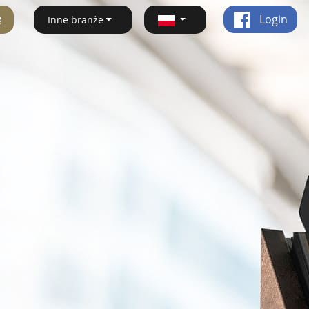
ę
Login
Inne branże