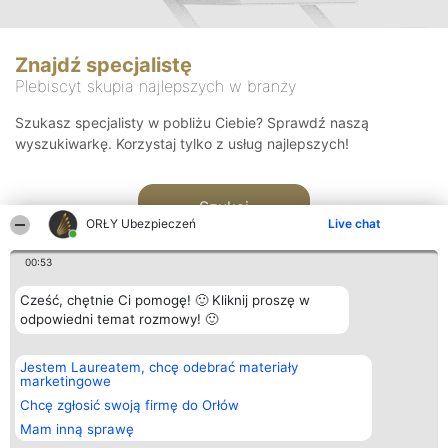
Znajdź specjalistę
Plebiscyt skupia najlepszych w branży
Szukasz specjalisty w pobliżu Ciebie? Sprawdź naszą
wyszukiwarkę. Korzystaj tylko z usług najlepszych!
Szukaj
ORŁY Ubezpieczeń
Live chat
00:53
Cześć, chętnie Ci pomogę! 🙂 Kliknij proszę w
odpowiedni temat rozmowy! 🙂
Organizator plebiscytu
Plebiscyt
Kontakt
Jestem Laureatem, chcę odebrać materiały
Bright Side Solutions sp. z o.
Laureaci
Kontakt
marketingowe
o. sp. k.
Lista
ul. Ruska 22
wszystkich
Chcę zgłosić swoją firmę do Orłów
Wrocław 50-079
Laureatów
Mam inną sprawę
KRS 0000749100 | Regon
Zasady
381313360 | NIP 8943132676
Regulamin