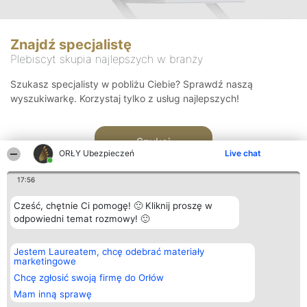
Znajdź specjalistę
Plebiscyt skupia najlepszych w branży
Szukasz specjalisty w pobliżu Ciebie? Sprawdź naszą
wyszukiwarkę. Korzystaj tylko z usług najlepszych!
Szukaj
ORŁY Ubezpieczeń
Live chat
17:56
Cześć, chętnie Ci pomogę! 🙂 Kliknij proszę w
odpowiedni temat rozmowy! 🙂
Organizator plebiscytu
Plebiscyt
Kontakt
Jestem Laureatem, chcę odebrać materiały
Bright Side Solutions sp. z o.
Laureaci
Kontakt
marketingowe
o. sp. k.
Lista
ul. Ruska 22
wszystkich
Chcę zgłosić swoją firmę do Orłów
Wrocław 50-079
Laureatów
Mam inną sprawę
KRS 0000749100 | Regon
Zasady
381313360 | NIP 8943132676
Regulamin