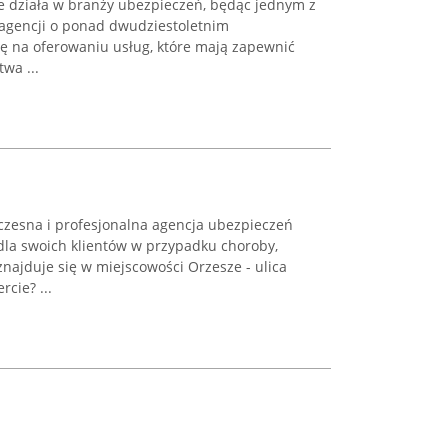
e działa w branży ubezpieczeń, będąc jednym z
iagencji o ponad dwudziestoletnim
ię na oferowaniu usług, które mają zapewnić
wa ...
zesna i profesjonalna agencja ubezpieczeń
dla swoich klientów w przypadku choroby,
znajduje się w miejscowości Orzesze - ulica
cie? ...