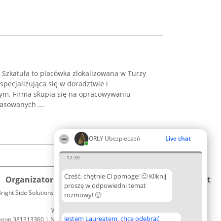
Szkatuła to placówka zlokalizowana w Turzy
 specjalizująca się w doradztwie i
ym. Firma skupia się na opracowywaniu
asowanych ...
ORŁY Ubezpieczeń
Live chat
12:30
Cześć, chętnie Ci pomogę! 🙂 Kliknij
Organizator plebiscytu
Plebiscyt
Kontakt
proszę w odpowiedni temat
right Side Solutions sp. z o. o. sp. k.
Laureaci
rozmowy! 🙂
Kontakt
ul. Ruska 22
Lista
Wrocław 50-079
wszystkich
Jestem Laureatem, chcę odebrać
egon 381313360 | NIP 8943132676
Laureatów