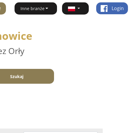
ę
Login
Inne branże
howice
ez Orły
Szukaj