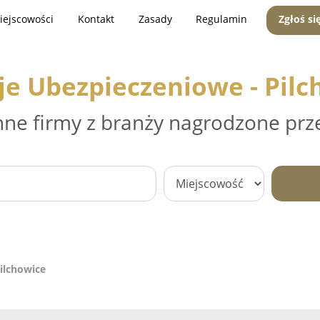
iejscowości
Kontakt
Zasady
Regulamin
Zgłoś si
je Ubezpieczeniowe - Pilc
nne firmy z branży nagrodzone prz
ilchowice