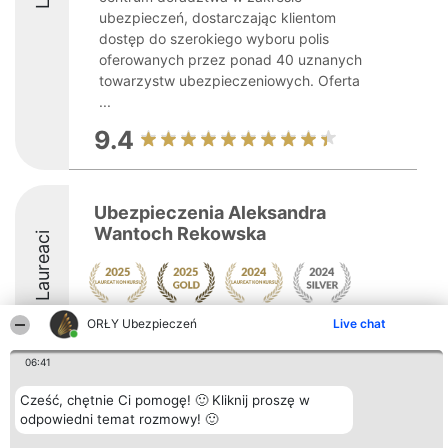
ubezpieczeń, dostarczając klientom
dostęp do szerokiego wyboru polis
oferowanych przez ponad 40 uznanych
towarzystw ubezpieczeniowych. Oferta
...
9.4
Ubezpieczenia Aleksandra
Wantoch Rekowska
Laureaci
ORŁY Ubezpieczeń
Live chat
9
06:41
Cześć, chętnie Ci pomogę! 🙂 Kliknij proszę w
Organizator plebiscytu
Plebiscyt
Kontakt
Bright Side Solutions sp. z o.
odpowiedni temat rozmowy! 🙂
Laureaci
Kontakt
o. sp. k.
Lista
ul. Ruska 22
wszystkich