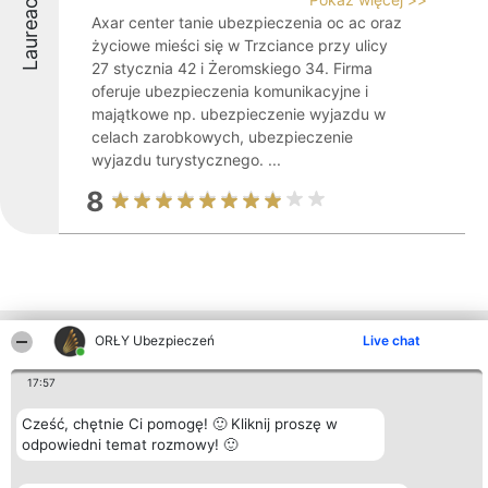
Laureaci
Axar center tanie ubezpieczenia oc ac oraz
życiowe mieści się w Trzciance przy ulicy
27 stycznia 42 i Żeromskiego 34. Firma
oferuje ubezpieczenia komunikacyjne i
majątkowe np. ubezpieczenie wyjazdu w
celach zarobkowych, ubezpieczenie
wyjazdu turystycznego. ...
8
ORŁY Ubezpieczeń
Live chat
Inne firmy z województwa
17:57
Organizator plebiscytu
Plebiscyt
Kontakt
Cześć, chętnie Ci pomogę! 🙂 Kliknij proszę w
Bright Side Solutions sp. z o.
Laureaci
Kontakt
odpowiedni temat rozmowy! 🙂
o. sp. k.
Lista
ul. Ruska 22
wszystkich
Wrocław 50-079
Laureatów