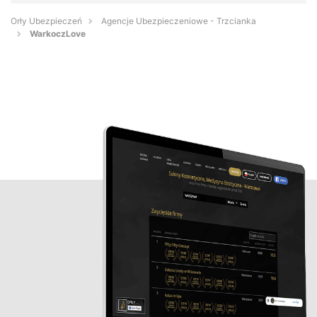
Orły Ubezpieczeń
Agencje Ubezpieczeniowe - Trzcianka
WarkoczLove