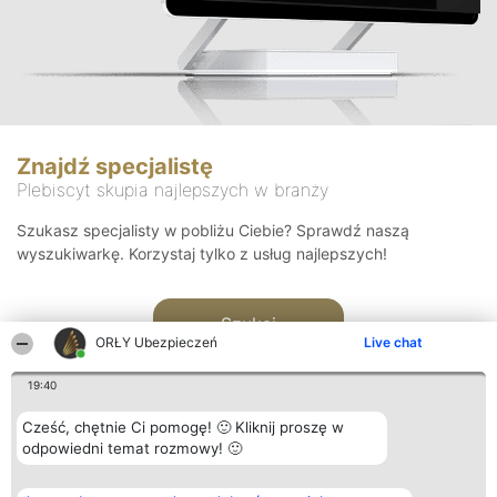
Znajdź specjalistę
Plebiscyt skupia najlepszych w branży
Szukasz specjalisty w pobliżu Ciebie? Sprawdź naszą
wyszukiwarkę. Korzystaj tylko z usług najlepszych!
Szukaj
ORŁY Ubezpieczeń
Live chat
19:40
Cześć, chętnie Ci pomogę! 🙂 Kliknij proszę w
odpowiedni temat rozmowy! 🙂
Organizator plebiscytu
Plebiscyt
Kontakt