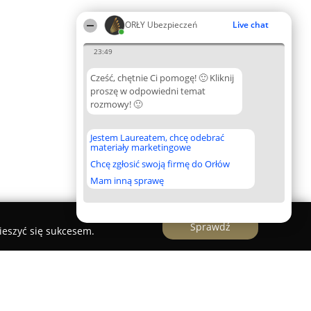
ORŁY Ubezpieczeń
Live chat
23:49
Cześć, chętnie Ci pomogę! 🙂 Kliknij
proszę w odpowiedni temat
rozmowy! 🙂
Jestem Laureatem, chcę odebrać
materiały marketingowe
Chcę zgłosić swoją firmę do Orłów
Mam inną sprawę
Sprawdź
ieszyć się sukcesem.