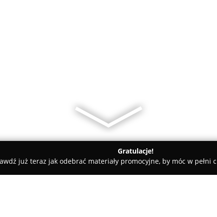
Gratulacje!
awdź już teraz jak odebrać materiały promocyjne, by móc w pełni c
Radomsko
Ubezpieczenia od A do Z - Radomsko