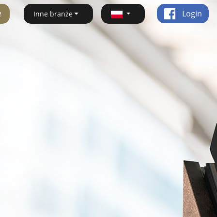
ę
Login
Inne branże